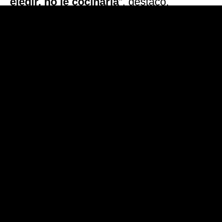
elegir, no le cocinaría
”, destacó.
“La comida no me genera nada, no