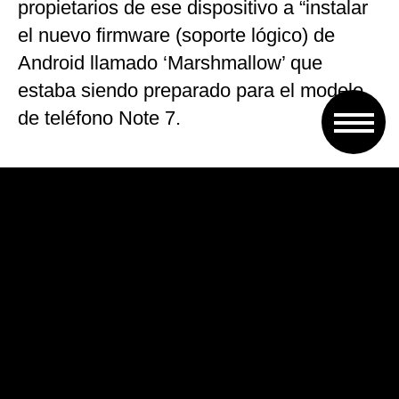
propietarios de ese dispositivo a “instalar
el nuevo firmware (soporte lógico) de
Android llamado ‘Marshmallow’ que
estaba siendo preparado para el modelo
de teléfono Note 7.
Por su parte Apple obligaba a las
personas con los modelos de iPhone 6,
6Plus, 6s y 6sPlus a instalar el sistema
operativo iOS 10 desarrollado para el
iPhone7.
Ambas compañías deberán publicar un
‘mea culpa’ en la página italiana de su