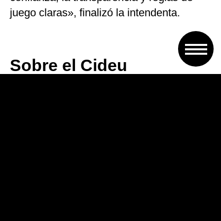
juego claras», finalizó la intendenta.
Sobre el Cideu
Cabe destacar que el Centro
Iberoamericano de Desarrollo Estratégico
Urbano es una asociación de ciudades
iberoamericanas integrada por 152
miembros: 124 ciudades, 26 instituciones
colaboradoras y 2 miembros de honor.
Cideu tiene por finalidad promover la
manera estratégica de pensar en los