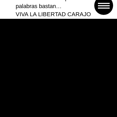
palabras bastan…
VIVA LA LIBERTAD CARAJO
— Javier Milei (@JMilei)
May 9,
2024
“La mentira necesita partidarios para tener
éxito. La mentira necesita la autoridad de
las mayorías para llenar lo que necesita
en la rectitud de su argumento”
La verdad siempre vencerá al final,
incluso si lleva tiempo. La verdad nunca
fue derrotada por la fuerza de la
resistencia. Solo fue derrotada cuando