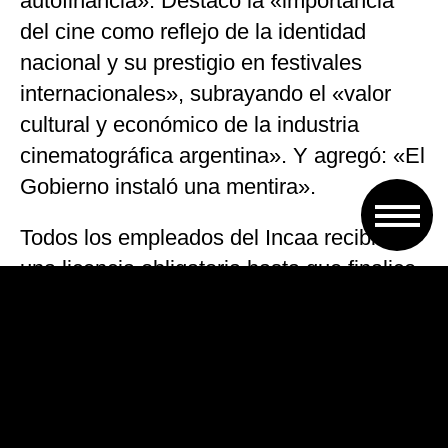
autofinancia». Destacó la «importancia
del cine como reflejo de la identidad
nacional y su prestigio en festivales
internacionales», subrayando el «valor
cultural y económico de la industria
cinematográfica argentina». Y agregó: «El
Gobierno instaló una mentira».
Todos los empleados del Incaa recibirán
una licencia obligatoria hasta que finalice
la reorganización del funcionamiento
interno. Se reubicará al personal y se le
reasignarán tareas.
Representantes sindicales aseguraron
que tampoco funcionarían las salas que