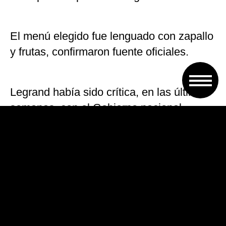
El menú elegido fue lenguado con zapallo
y frutas, confirmaron fuente oficiales.
Legrand había sido crítica, en las últimas
semanas, con el Gobierno nacional,
particularmente con el escándalo que
rodeó al ministro de Trabajo Jorge Triaca
y a una empleada doméstica.
El próximo jueves, Macri encabezará
desde la residencia en la costa atlántica el