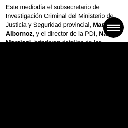
Este mediodía el subsecretario de
Investigación Criminal del Ministerio de
Justicia y Seguridad provincial,
Marcelo
Albornoz
, y el director de la PDI,
Natalio
Marciani
, brinderon detalles de los
operativos en una
conferencia de
prensa.
«Hay siete detenidos. Hubo un
secuestro de cuatro armas, 140 mil
dólares y 7 millones de pesos. Los
detenidos son todos de Rosario»
, dijo
Marciani.