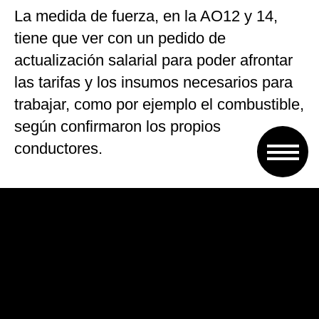
La medida de fuerza, en la AO12 y 14,
tiene que ver con un pedido de
actualización salarial para poder afrontar
las tarifas y los insumos necesarios para
trabajar, como por ejemplo el combustible,
según confirmaron los propios
conductores.
Los transportistas llevaban adelante una
manifestación pacífica, ya que ninguna
arteria de la región estaba cortada. Los
camiones se encontraban estacionados a
un costado de las rutas con banderas y
pancartas, exigiendo respuestas.