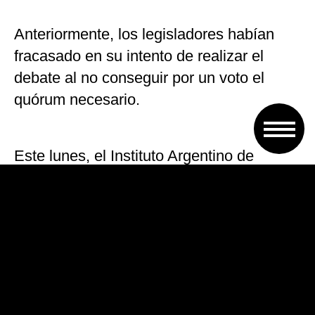
Anteriormente, los legisladores habían
fracasado en su intento de realizar el
debate al no conseguir por un voto el
quórum necesario.
Este lunes, el Instituto Argentino de
Análisis Fiscal (IARAF) analizó qué
sucedería si se aplicara un incremento en
las tarifas al ritmo de la inflación, como
plantea una de las iniciativas, y estimó
que ello «tendría un costo fiscal de 0,7%
del PIB».