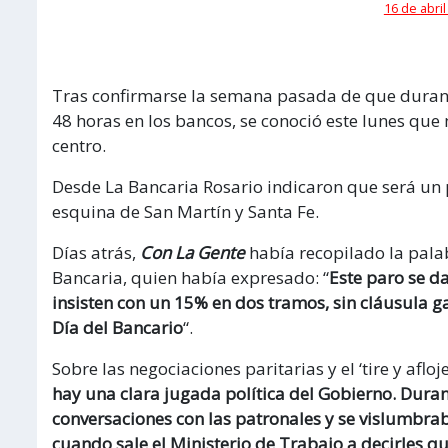
16 de abril
Tras confirmarse la semana pasada de que durant
48 horas en los bancos, se conoció este lunes que
centro.
Desde La Bancaria Rosario indicaron que será un p
esquina de San Martín y Santa Fe.
Días atrás,
Con La Gente
había recopilado la pal
Bancaria, quien había expresado: “
Este paro se d
insisten con un 15% en dos tramos, sin cláusula ga
Día del Bancario
“.
Sobre las negociaciones paritarias y el ‘tire y aflo
hay una clara jugada política del Gobierno. Duran
conversaciones con las patronales y se vislumbrab
cuando sale el Ministerio de Trabajo a decirles q