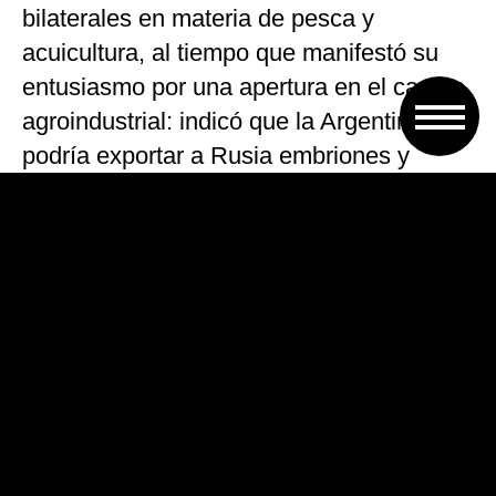
bilaterales en materia de pesca y
acuicultura, al tiempo que manifestó su
entusiasmo por una apertura en el campo
agroindustrial: indicó que la Argentina
podría exportar a Rusia embriones y
semen bovinos, huevos fértiles y
maquinaria agrícola, informó el Gobierno.
El líder del Cambiemos también le
propuso que empresas rusas participen
en la exploración y explotación de uranio
en la Patagonia.