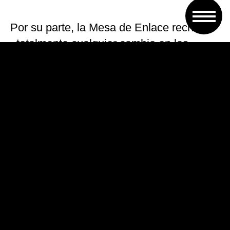
Por su parte, la Mesa de Enlace rechazó
«totalmente cualquier cambio en las
retenciones» y decidió avanzar en un
documento con coincidencias y
disidencias para ir hacia adelante en la
Ley de Semillas.
La puerta al freno en la rebaja gradual de
retenciones a la soja había quedado
abierta tras la firma del memorandum de
entendimiento con el FMI en el que no se
descartaban cambios impositivos en pos
de cumplir con las metas de déficit fiscal