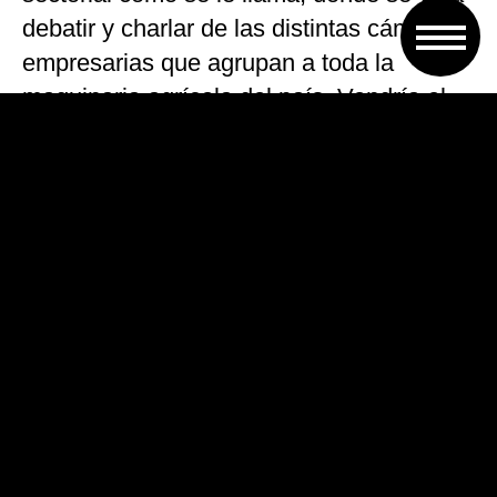
debatir y charlar de las distintas cámaras
empresarias que agrupan a toda la
maquinaria agrícola del país. Vendría el
presidente a hacer la apertura y a
participar de esa mesa, acompañado con
parte de sus ministros. Se sabe que
vendrá el ministro de Industria, de
Seguridad y Trabajo”, agregó
Compagnucci, según publica en su web
Radio Contacto.
En principio, la presencia del mandatario
estaba prevista para el miércoles 18, pero
por cuestiones de agenda se postergó