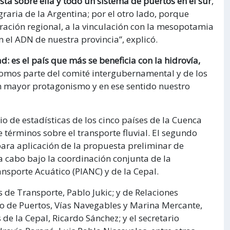
ta sobre ella y todo un sistema de puertos en el sur
,
aria de la Argentina; por el otro lado, porque
gración regional, a la vinculación con la mesopotamia
n el ADN de nuestra provincia”, explicó.
: es el país que más se beneficia con la hidrovía,
somos parte del comité intergubernamental y de los
 mayor protagonismo y en ese sentido nuestro
io de estadísticas de los cinco países de la Cuenca
e términos sobre el transporte fluvial. El segundo
para aplicación de la propuesta preliminar de
 a cabo bajo la coordinación conjunta de la
nsporte Acuático (PIANC) y de la Cepal.
s de Transporte, Pablo Jukic; y de Relaciones
rio de Puertos, Vías Navegables y Marina Mercante,
 de la Cepal, Ricardo Sánchez; y el secretario