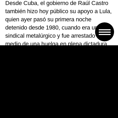
Desde Cuba, el gobierno de Raúl Castro
también hizo hoy público su apoyo a Lula,
quien ayer pasó su primera noche
detenido desde 1980, cuando era un líder
sindical metalúrgico y fue arrestado en
medio de una huelga en plena dictadura.
«Al encarcelar a Lula se aspira a revertir
los progresos y conquistas sociales de los
gobiernos del Partido de los Trabajadores,
entre ellos el haber sacado de la pobreza
a millones de brasileños», denunció la
Cancillería cubana en un comunicado,
citado por la agencia de noticias EFE.