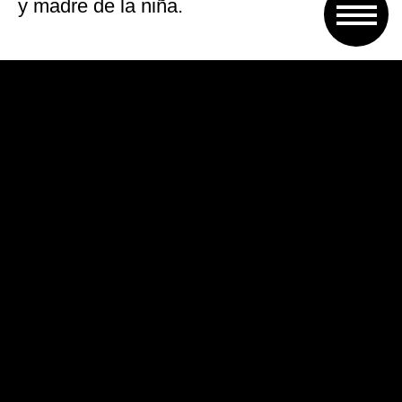
y madre de la niña.
31/03
:
María Florencia Santa Cruz, de
30 años,
hija de un comisario retirado de
la policía bonaerense,
fue hallada
ahorcada en una calle de la localidad
bonaerense de Tigre
. La autopsia
descartó el suicidio y estableció que fue
violada y estrangulada por un tercero.
Como presunto autor de esta violación
seguida de femicidio fue detenido
Santiago Ezequiel Hernández (32), quien
antes del crimen quedó grabado por