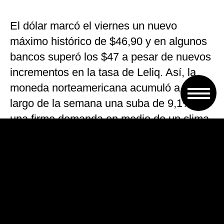
El dólar marcó el viernes un nuevo
máximo histórico de $46,90 y en algunos
bancos superó los $47 a pesar de nuevos
incrementos en la tasa de Leliq. Así, la
moneda norteamericana acumuló a lo
largo de la semana una suba de 9,1% por
una firme demanda en medio de un clima
de incertidumbre, desconfianza y
nerviosismo en la city porteña.
Se trataría del cuarto ajuste en los
combustibles en lo que va del año y,
según lo estipulado, el cambio de precios