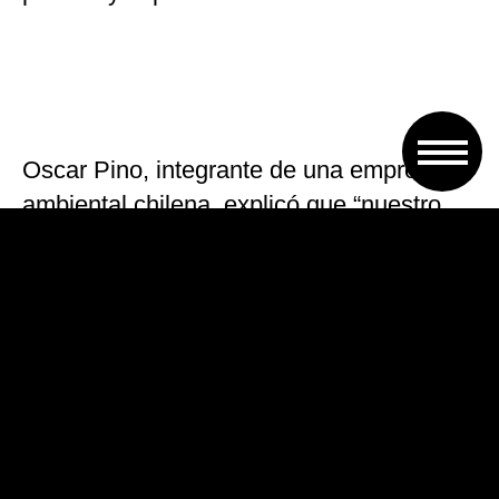
Oscar Pino, integrante de una empresa
ambiental chilena, explicó que “nuestro
aporte se concretará en las plantas para
que la sustentabilidad del agua esté
presente en este importante proyecto,
además en la reunión de hoy se
estableció una asociación para la
transferencia de conocimiento y para la
puesta en marcha de inversiones en
cuestiones ambientales”.