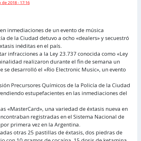
 de 2018 - 17:16
 en inmediaciones de un evento de música
cía de la Ciudad detuvo a ocho «dealers» y secuestró
tasis inéditas en el país.
tar infracciones a la Ley 23.737 conocida como «Ley
minalidad realizaron durante el fin de semana un
 se desarrolló el «Rio Electronic Music», un evento
sión Precursores Químicos de la Policía de la Ciudad
endiendo estupefacientes en las inmediaciones del
adas «MasterCard», una variedad de éxtasis nueva en
 encontraban registradas en el Sistema Nacional de
 por primera vez en la Argentina.
das otras 25 pastillas de éxtasis, dos piedras de
io con 10 gramos de cocaína, 15 dosis de ketamina,