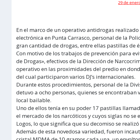
29 de enero
En el marco de un operativo antidrogas realizado
electrónica en Punta Carrasco, personal de la Poli
gran cantidad de drogas, entre ellas pastillas de éx
Con motivo de los trabajos de prevención para evi
de Drogas», efectivos de la Dirección de Narcocri
operativo en las proximidades del predio en donde
del cual participaron varios DJ’s internacionales.
Durante estos procedimientos, personal de la Divi
detuvo a ocho personas, quienes se encontraban v
local bailable.
Uno de ellos tenía en su poder 17 pastillas llam
el mercado de los narcóticos y cuyos siglas no se
Logos, lo que significa que su decomiso se realizó
Además de esta novedosa variedad, fueron incauta
cristal MDMA de 10 gramos cada una, un envoltor