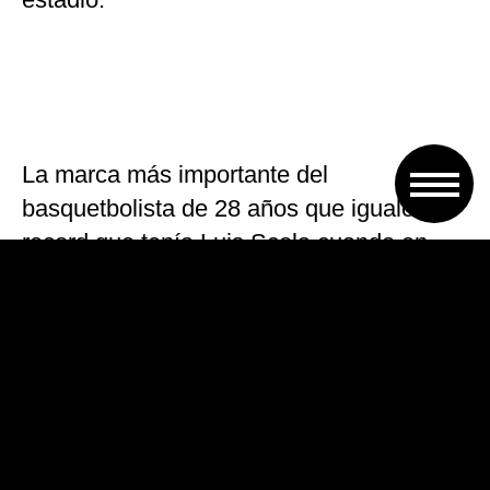
La marca más importante del
basquetbolista de 28 años que igualó el
record que tenía Luis Scola cuando en
2002 jugando para el Saski Baskonia
convirtió esa misma cantidad de tantos.
El nacido en Morón viene sumando una
destacable liga donde es el máximo
asistente en España y su equipo está