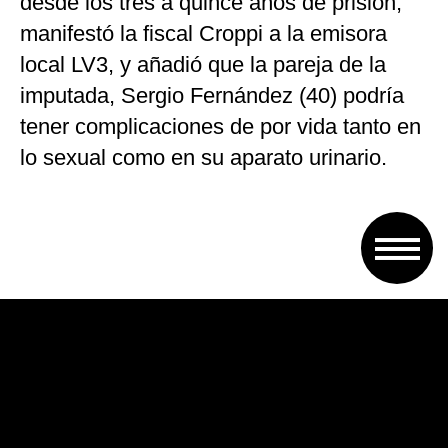
desde los tres a quince años de prisión,
manifestó la fiscal Croppi a la emisora
local LV3, y añadió que la pareja de la
imputada, Sergio Fernández (40) podría
tener complicaciones de por vida tanto en
lo sexual como en su aparato urinario.
La agresión ocurrió en la madrugada del
25 de noviembre del año pasado, en el
departamento de la acusada, situado en
la avenida Chacabuco al 500 de la capital
mediterránea, donde el hombre fue