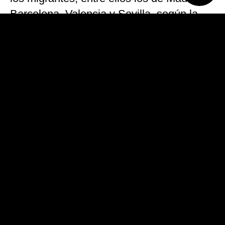
Barcelona, Valencia y Sevilla, según la
Federación de Municipios. Para Calvo se
ha dado «una imagen muy solvente» de
España que «nos devuelve al crédito para
el que todos debemos contribuir».
Aunque el ofrecimiento del Gobierno de
Pedro Sánchez fue bien recibido por
todas las fuerzas políticas, también se
oyeron algunas voces que alertaron sobre
el eventual riesgo de que se produzca un
«efecto llamada» que desemboque en
llegadas masivas de inmigrantes a