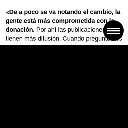
«
De a poco se va notando el cambio, la
gente está más comprometida con la
donación.
Por ahí las publicaciones
tienen más difusión. Cuando preguntamos
en los bancos de sangre si hubo
respuesta, generalmente nos dicen que
sí», relató con orgullo.
Además, aseguró que lo que ven desde la
organización en las colectas externas, por
ejemplo, es que
«la gente va porque sí»
.
No es que están pensando en alguien
particular, sino que lo hacen para ayudar,