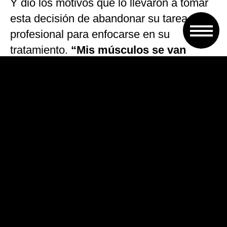
Y dio los motivos que lo llevaron a tomar
esta decisión de abandonar su tarea
profesional para enfocarse en su
tratamiento.
“Mis músculos se van
atrofiando en todo el cuerpo. No es
ELA, sino que pierden fuerza. Cada vez
estoy teniendo menos fuerza y es muy
invasivo”.
“No sé si ese va a ser mi final, espero
que no. Voy a tratar de que no. Voy a
hacer todo lo posible para que no fuera
así, pero puede pasar”
, comentó en otro
durísimo fragmento de su testimonio.