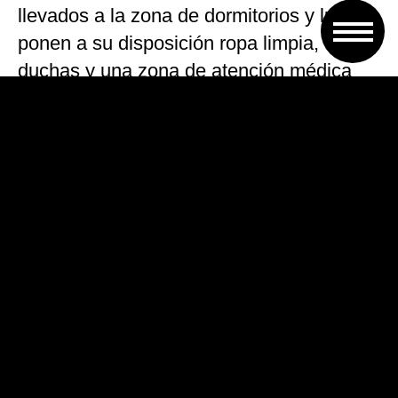
llevados a la zona de dormitorios y luego
ponen a su disposición ropa limpia,
duchas y una zona de atención médica
atendidos por voluntarios y
organizaciones civiles, informó la agencia
española de noticias EFE.
Las autoridades estatales mexicanas
anunciaron que mantendrán un operativo
de seguridad para recibir a los pequeños
grupos que lleguen en las próximas horas
y ayudar a trasladarse a quienes
emprendan el camino hacia el norte, a la
frontera con el territorio estadounidense.