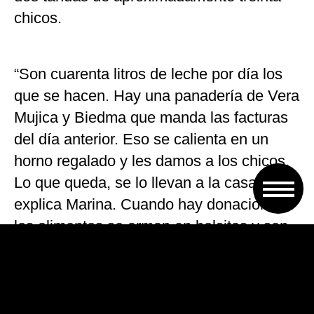
chicos.
“Son cuarenta litros de leche por día los
que se hacen. Hay una panadería de Vera
Mujica y Biedma que manda las facturas
del día anterior. Eso se calienta en un
horno regalado y les damos a los chicos.
Lo que queda, se lo llevan a la casa”,
explica Marina. Cuando hay donaciones,
los alimentos se arman en bolsitas y son
distribuidos entre las mamás del barrio.
Sin embargo, al ser cada vez mayor la
necesidad que hay e insuficientes los
recursos para la creciente demanda,