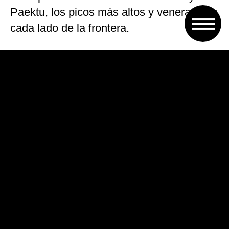
Paektu, los picos más altos y venerados a
cada lado de la frontera.
El árbol fue plantado además junto a un
camino que en su día utilizó el fundador
del grupo Hyundai, Chung Ju-yong
(norcoreano de nacimiento), para visitar
hace veinte años su pueblo natal y donar
mil reses a Corea del Norte cuando el
país trataba de superar la durísima
hambruna de los noventa.
Tras la ceremonia, ambos líderes han