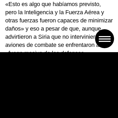
«Esto es algo que habíamos previsto,
pero la Inteligencia y la Fuerza Aérea y
otras fuerzas fueron capaces de minimizar
daños» y eso a pesar de que, aunque
advirtieron a Siria que no interviniera, los
aviones de combate se enfrentaron a
«fuego masivo de las defensas
antiaéreas» sirias.
De acuerdo al portavoz militar entre los
objetivos en Siria atacados por Israel se
cuentan: centros de inteligencia
asociados con Irán y el Eje Radical, una
sede de logística de la Fuerza Quds, una