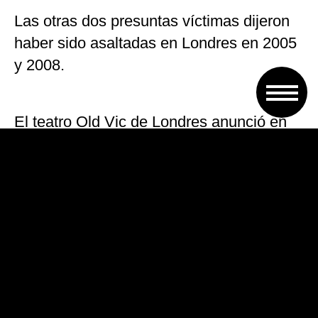
Las otras dos presuntas víctimas dijeron
haber sido asaltadas en Londres en 2005
y 2008.
El teatro Old Vic de Londres anunció en
noviembre que recibió 20 denuncias de
«conducta inapropiada» de Spacey,
durante una investigación sobre el actor
estadounidense.
Spacey, de 58 años, dos veces ganador
del Óscar, ha sido acusado en los últimos
meses de abusos sexuales y