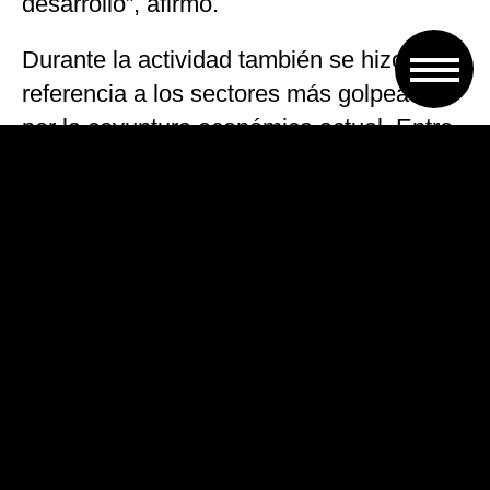
desarrollo”, afirmó.
Durante la actividad también se hizo
referencia a los sectores más golpeados
por la coyuntura económica actual. Entre
ellos mencionaron especialmente a la
industria textil, la indumentaria y la línea
blanca, rubros afectados por la caída de
ventas y el aumento de las importaciones.
Por su parte, Puccini destacó la
convocatoria del encuentro y sostuvo que
existe una fuerte demanda de
empresarios y pymes por participar de
espacios de discusión económica.