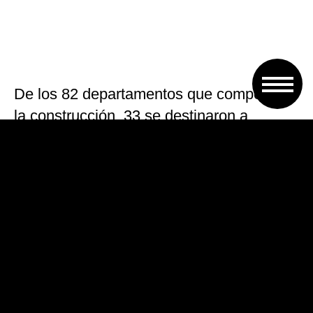
De los 82 departamentos que componen
la construcción, 33 se destinaron a
trabajadores del SPR, 33 a afiliados al
Satsaid y 16 a la Mutual de la AMR. El
proyecto urbanístico, que requirió una
inversión de 256 millones de pesos,
también incluyó la ejecución de tres
salones comerciales, un salón de usos
múltiples y 35 cocheras cubiertas.