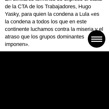
de la CTA de los Trabajadores, Hugo
Yasky, para quien la condena a Lula «es
la condena a todos los que en este
continente luchamos contra la miseria y el
atraso que los grupos dominantes
imponen».
Desde los dos sectores en que se dividió
la CTA Autónoma, Pablo Micheli pidió
«detener este atropello a la libertad y a la
democracia» y llamó a «una movilización
en toda América Latina», mientras que
Adolfo «Fito» Aguirre equiparó el fallo
contra Lula con «un nuevo golpe para los