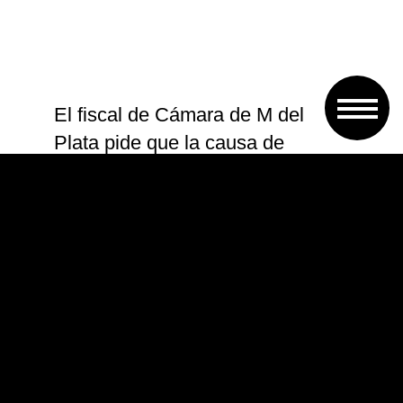
El fiscal de Cámara de M del
Plata pide que la causa de
espionaje vaya de Dolores a Cdro
Py, cómo quiere Stornelli
pic.twitter.com/hQRScFYryi
— Irina Hauser (@Irihauser)
April
26, 2019