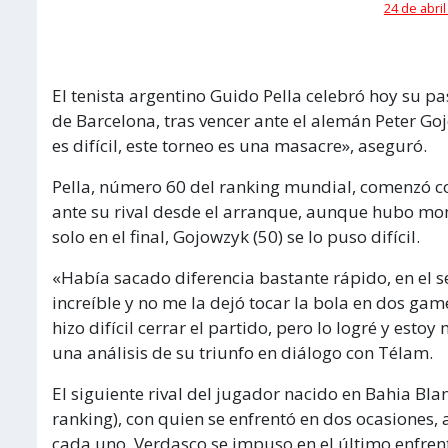
24 de abril
El tenista argentino Guido Pella celebró hoy su p
de Barcelona, tras vencer ante el alemán Peter Go
es difícil, este torneo es una masacre», aseguró.
Pella, número 60 del ranking mundial, comenzó c
ante su rival desde el arranque, aunque hubo mo
solo en el final, Gojowzyk (50) se lo puso difícil.
«Había sacado diferencia bastante rápido, en el 
increíble y no me la dejó tocar la bola en dos gam
hizo difícil cerrar el partido, pero lo logré y estoy
una análisis de su triunfo en diálogo con Télam.
El siguiente rival del jugador nacido en Bahia Bla
ranking), con quien se enfrentó en dos ocasiones,
cada uno. Verdasco se impuso en el último enfrent