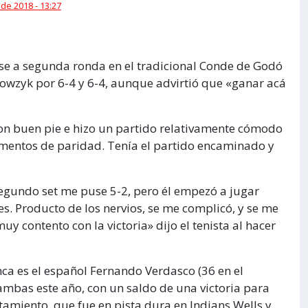
 de 2018 - 13:27
ase a segunda ronda en el tradicional Conde de Godó
jowzyk por 6-4 y 6-4, aunque advirtió que «ganar acá
on buen pie e hizo un partido relativamente cómodo
mentos de paridad. Tenía el partido encaminado y
segundo set me puse 5-2, pero él empezó a jugar
es. Producto de los nervios, se me complicó, y se me
 muy contento con la victoria» dijo el tenista al hacer
nca es el español Fernando Verdasco (36 en el
 ambas este año, con un saldo de una victoria para
amiento, que fue en pista dura en Indians Wells y