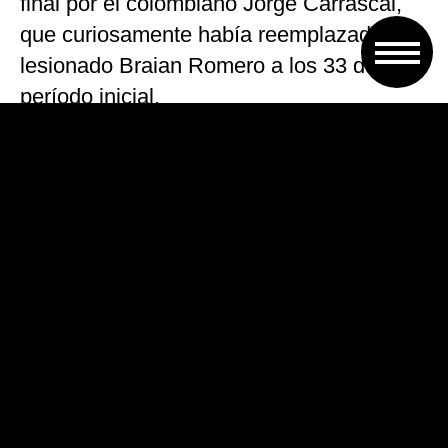
final por el colombiano Jorge Carrascal,
que curiosamente había reemplazado al
lesionado Braian Romero a los 33 del
período inicial.
«Pero también vivimos con mucha
emoción el regreso de la gente al
Monumental y por eso estamos felices
porque el equipo, los jugadores, les
pudieron retribuir con estas respuestas
todo el apoyo que nos dan. Estos
partidos nos marcan mucho a todos y
que hayan vuelto al estadio con esta
victoria es muy bueno para ellos y para
el club»
, remarcó.