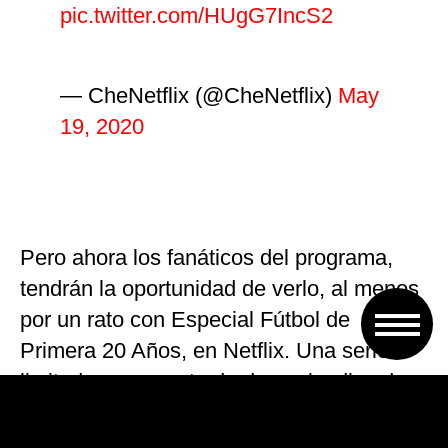
pic.twitter.com/HUgG7IncS2
— CheNetflix (@CheNetflix)
May
19, 2020
Pero ahora los fanáticos del programa,
tendrán la oportunidad de verlo, al menos
por un rato con Especial Fútbol de
Primera 20 Años, en Netflix. Una serie
limitada compuesta de dos episodios de
55 minutos cada uno, repasando todos
estos años de historia futbolera, los