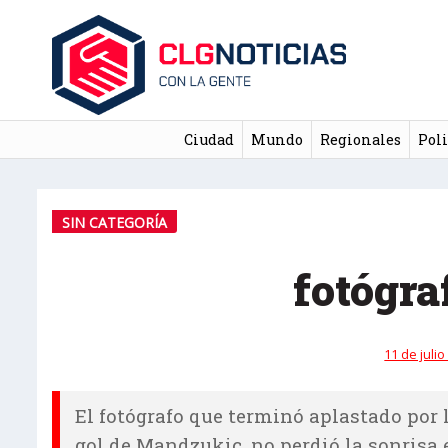
Ciudad
Mundo
Regionales
Poli
SIN CATEGORÍA
fotógra
11 de julio
El fotógrafo que terminó aplastado por l
gol de Mandzukic, no perdió la sonris