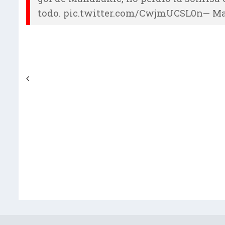
todo. pic.twitter.com/CwjmUCSL0n— Man
Navegación de entradas