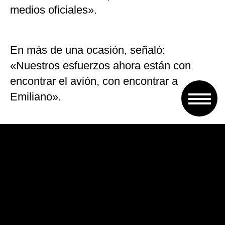
medios oficiales».
En más de una ocasión, señaló:
«Nuestros esfuerzos ahora están con
encontrar el avión, con encontrar a
Emiliano».
«Yo quiero que se haga todo lo posible,
que Emiliano aparezca, que desde la
Policía, la Marina Inglesa, desde Francia
se haga todo lo posible», manifestó
angustiado. Y añadió: «Sólo queremos
que quede bien claro nuestra intención».