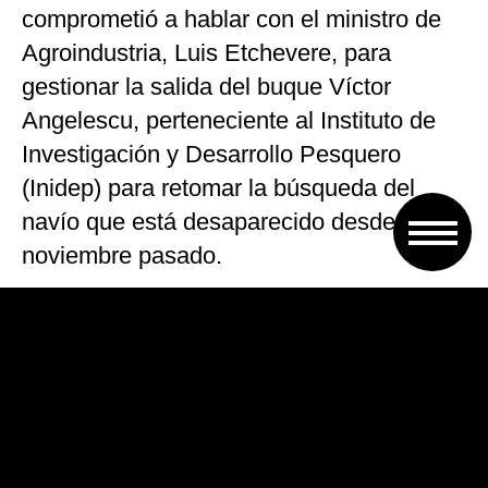
comprometió a hablar con el ministro de
Agroindustria, Luis Etchevere, para
gestionar la salida del buque Víctor
Angelescu, perteneciente al Instituto de
Investigación y Desarrollo Pesquero
(Inidep) para retomar la búsqueda del
navío que está desaparecido desde el 15
noviembre pasado.
“Aguad nos dijo que desde el lunes va a
haber cambios, esperemos que así sea, y
se comprometió a no parar la búsqueda
hasta que lo encuentren”, indicó al salir de
la reunión la esposa del submarinista