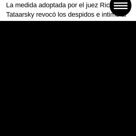
La medida adoptada por el juez Ricardo
Tataarsky revocó los despidos e intimó al
Ministerio de Trabajo a dictar la
conciliación obligatoria en el conflicto,
según trascendió.
El magistardo dispuso retrotraer la
situación al 22 de junio pasado, antes de
que se condenaran los depidos.
Puntualmente, según trascendió, el juez
declaró nulos los despidos porque la
empresa no presentó un plan preventivo