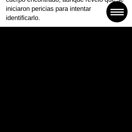
iniciaron pericias para intentar
identificarlo.
Gaggiolo confirmó que tanto la joven,
como su novio, Jorge Murias, de 39 años,
no llevaban chalecos salvavidas en el
momento del naufragio, ocurrido el
domingo por la noche.
VOLVER A TAPA