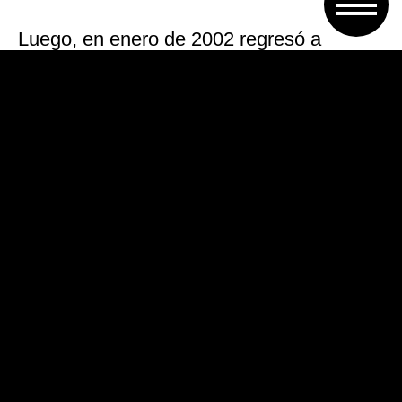
Luego, en enero de 2002 regresó a
préstamo a Huracán por seis meses, tras
lo cual fue adquirido por el empresario
Daniel Grinbank quien lo cedió por un año
a Independiente donde se consagró
campeón del Torneo Apertura 2002.
Después pasó a River durante el Apertura
2003 y Clausura 2004 y en el segundo
semestre de 2004 jugó en el Saturn de
Rusia, tras lo cual regresó al club de
Núñez en 2005 mientras que su pase fue
adquirido definitivamente por