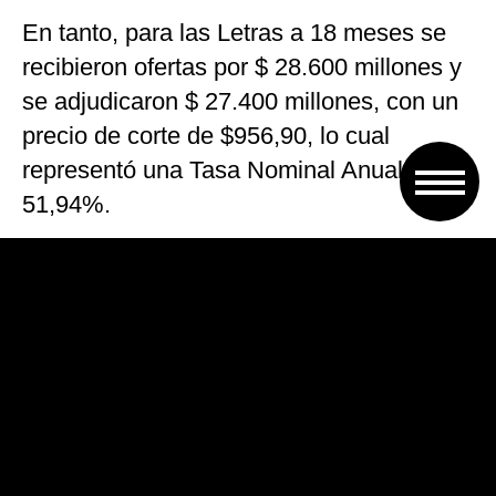
En tanto, para las Letras a 18 meses se
recibieron ofertas por $ 28.600 millones y
se adjudicaron $ 27.400 millones, con un
precio de corte de $956,90, lo cual
representó una Tasa Nominal Anual de
51,94%.
El llamado a licitación de esta Letras se
hizo de manera imprevista el miércoles,
luego de que la Secretaría de Finanzas
colocara 815 millones de dólares en
títulos en dólares a una tasa del 5,5 por
ciento, como parte de su plan de