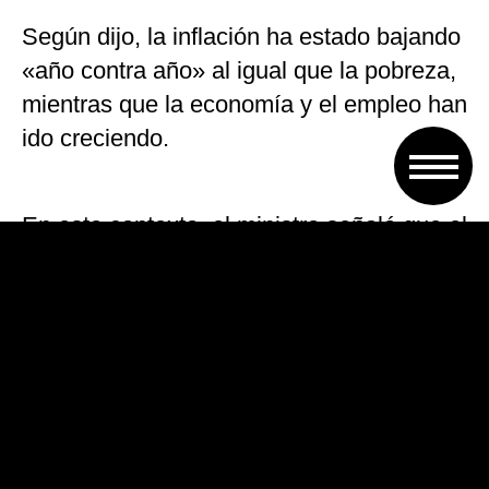
Según dijo, la inflación ha estado bajando
«año contra año» al igual que la pobreza,
mientras que la economía y el empleo han
ido creciendo.
En este contexto, el ministro señaló que el
Gobierno sabe que este es un «momento
de transición» y que «hay situaciones que
generan desesperanza», pero dijo
también que es necesario ver «el vaso
medio lleno”.
“La Argentina hoy está en un proceso de