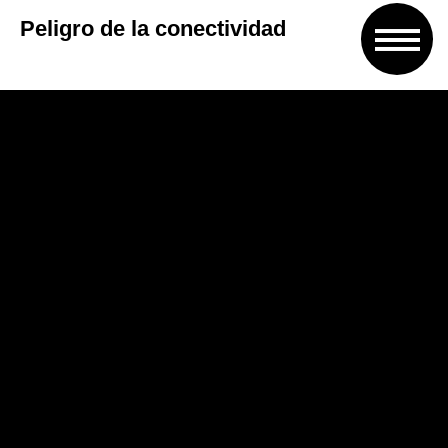
Peligro de la conectividad
Por otro lado, Azzi también destacó que el
36% de los trabajadores trabaja más de
48 horas semanales debido a un
incremento de la conectividad. «Varias
personas trabajan con diferentes medios,
como teléfonos o computadoras portátiles
que se pueden llevar a todas partes.
Internet está disponible para todos, y las
llamadas telefónicas globales, las
llamadas de Skype permiten la
conectividad de las personas en todo