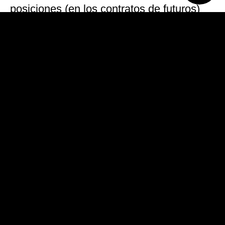
posiciones (en los contratos de futuros)
que vencen mañana justificaron la presión
sobre la cotización del dólar”, indicó
Gustavo Quintana, operador de PR
Corredores de Cambio.
El BCRA anunció ayer que se
compromete «a no aumentar el nivel de la
base monetaria hasta junio de 2019” cuya
meta “se complementa con la definición
de zonas de intervención y no
intervención”.