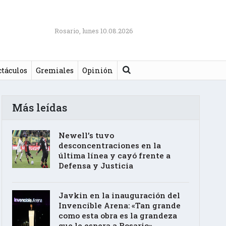
Rosario, lunes 10.08.2026
Buscar
ctáculos
Gremiales
Opinión
Más leídas
Newell’s tuvo
desconcentraciones en la
última línea y cayó frente a
Defensa y Justicia
Javkin en la inauguración del
Invencible Arena: «Tan grande
como esta obra es la grandeza
que le espera a Rosario»