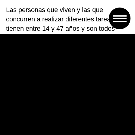
Las personas que viven y las que
concurren a realizar diferentes tareas
tienen entre 14 y 47 años y son todos
hombres. El trabajo que llevan adelante
cada día es muy importante para ellos.
Por la mañana mantienen las plazas
públicas mediante un convenio con la
Municipalidad y colaboran con la
Asociación Protectora de Animales. Hay
dos de los integrantes que colaboran en la
cocina pelando papas, preparando la
comida para los 25 chicos y ayudando en
el mantenimiento del sitio. A la tarde
tienen talleres a elección que desarrollan