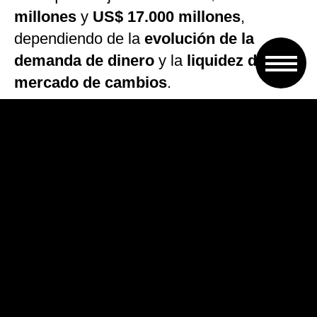
millones
y
US$ 17.000 millones
,
dependiendo de la
evolución de la
demanda de dinero
y la
liquidez del
mercado de cambios
.
“El monto de ejecución diaria del
programa de acumulación de
reservas
estará alineado con una
participación del 5% del volumen diario
del mercado de cambios.
El BCRA
podrá concretar compras en bloque que,
de otra manera, podrían afectar el buen
funcionamiento y la estabilidad del
mercado”, indicó la autoridad monetaria
en su informe.