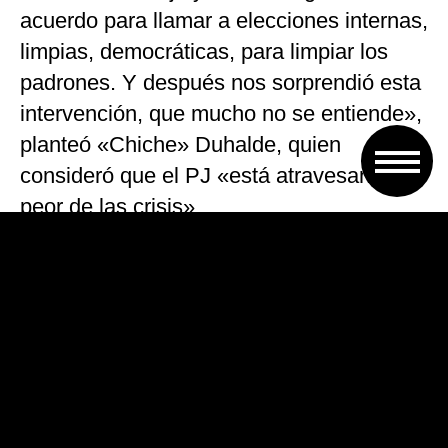
acuerdo para llamar a elecciones internas,
limpias, democráticas, para limpiar los
padrones. Y después nos sorprendió esta
intervención, que mucho no se entiende»,
planteó «Chiche» Duhalde, quien
consideró que el PJ «está atravesando la
peor de las crisis».
Asimismo, la exsenadora se refirió a la
designación del secretario general de la
Unión de Trabajadores del Turismo,
Hoteleros y la Gastronomía de la
República Argentina (UTHGRA), Luis
Barrionuevo, y afirmó que lo vio